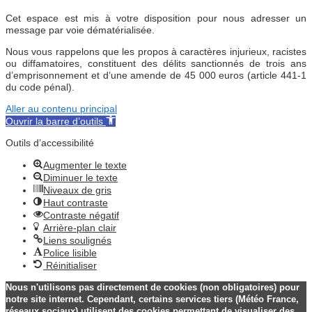
Cet espace est mis à votre disposition pour nous adresser un
message par voie dématérialisée.
Nous vous rappelons que les propos à caractères injurieux, racistes
ou diffamatoires, constituent des délits sanctionnés de trois ans
d’emprisonnement et d’une amende de 45 000 euros (article 441-1
du code pénal).
Aller au contenu principal
Ouvrir la barre d’outils
Outils d’accessibilité
Augmenter le texte
Diminuer le texte
Niveaux de gris
Haut contraste
Contraste négatif
Arrière-plan clair
Liens soulignés
Police lisible
Réinitialiser
Nous n'utilisons pas directement de cookies (non obligatoires) pour
notre site internet. Cependant, certains services tiers (Météo France,
réseaux sociaux) utilisent des cookies permettant de visualiser des